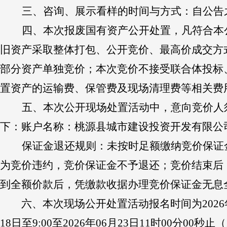
三
、咨询、展示看样的时间与方式：
自公告
四、本次
报废
国有资产公开
处置，
凡符合本
旧资产采取整体打包、公开竞价、最高价成交方
部分资产单独竞价；本次竞价不接受联合体投标
置资产的运输费、保管费及现场清理费等相关费
五、本次公开现场处置活动中，意向竞价人
下：账户名称：桃源县城市建设投资开发有限公司，开户银
保证金退还规则：未按时足额缴纳竞价保证
为竞价违约，竞价保证金不予退还；竞价结束后
到全额价款后，凭缴款收据办理竞价保证金无息
六、
本次
现场公开处置
活动报名时间为
202
18
日至
9:00至
2026年
06
月
23
日
11
时
00分00秒止（