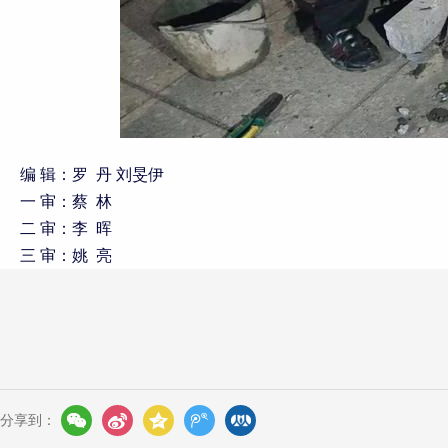
编 辑：罗 丹 刘旻伊
一 审：蔡 林
二 审：李 晖
三 审：
姚 亮
分享到：